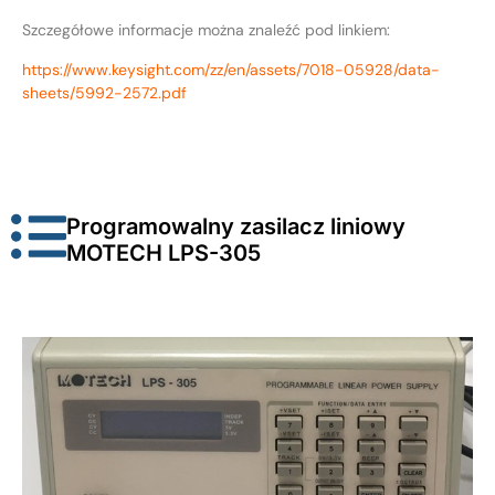
Szczegółowe informacje można znaleźć pod linkiem:
https://www.keysight.com/zz/en/assets/7018-05928/data-
sheets/5992-2572.pdf
Programowalny zasilacz liniowy
MOTECH LPS-305