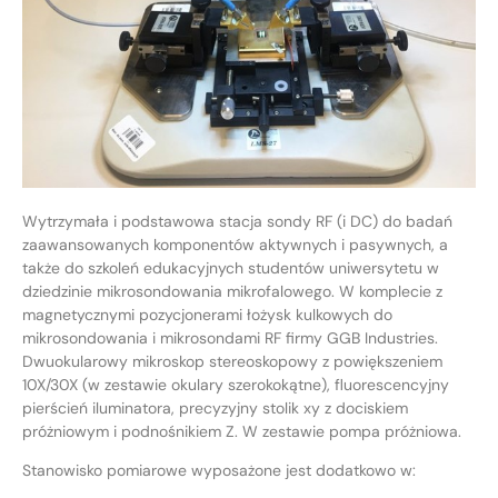
Wytrzymała i podstawowa stacja sondy RF (i DC) do badań
zaawansowanych komponentów aktywnych i pasywnych, a
także do szkoleń edukacyjnych studentów uniwersytetu w
dziedzinie mikrosondowania mikrofalowego. W komplecie z
magnetycznymi pozycjonerami łożysk kulkowych do
mikrosondowania i mikrosondami RF firmy GGB Industries.
Dwuokularowy mikroskop stereoskopowy z powiększeniem
10X/30X (w zestawie okulary szerokokątne), fluorescencyjny
pierścień iluminatora, precyzyjny stolik xy z dociskiem
próżniowym i podnośnikiem Z. W zestawie pompa próżniowa.
Stanowisko pomiarowe wyposażone jest dodatkowo w: