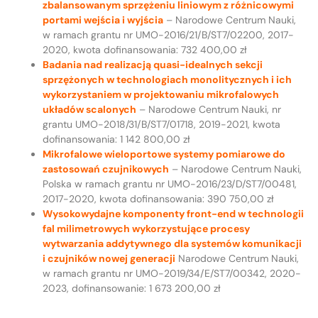
zbalansowanym sprzężeniu liniowym z różnicowymi
portami wejścia i wyjścia
– Narodowe Centrum Nauki,
w ramach grantu nr UMO-2016/21/B/ST7/02200, 2017-
2020, kwota dofinansowania: 732 400,00 zł
Badania nad realizacją quasi-idealnych sekcji
sprzężonych w technologiach monolitycznych i ich
wykorzystaniem w projektowaniu mikrofalowych
układów scalonych
– Narodowe Centrum Nauki, nr
grantu UMO-2018/31/B/ST7/01718, 2019-2021, kwota
dofinansowania: 1 142 800,00 zł
Mikrofalowe wieloportowe systemy pomiarowe do
zastosowań czujnikowych
– Narodowe Centrum Nauki,
Polska w ramach grantu nr UMO-2016/23/D/ST7/00481,
2017-2020, kwota dofinansowania: 390 750,00 zł
Wysokowydajne komponenty front-end w technologii
fal milimetrowych wykorzystujące procesy
wytwarzania addytywnego dla systemów komunikacji
i czujników nowej generacji
Narodowe Centrum Nauki,
w ramach grantu nr UMO-2019/34/E/ST7/00342, 2020-
2023, dofinansowanie: 1 673 200,00 zł