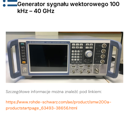
Generator sygnału wektorowego 100
kHz – 40 GHz
Szczegółowe informacje można znaleźć pod linkiem:
https://www.rohde-schwarz.com/ae/product/smw200a-
productstartpage_63493-38656.html