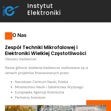
Instytut
Elektroniki
O Nas
Zespół Techniki Mikrofalowej i
Elektroniki Wielkiej Częstotliwości
Obszary badawcze:
Nasze główne działania badawcze realizowane są w
ramach projektów finansowanych przez:
Narodowe Centrum Nauki, Polska
Ministerstwo Nauki i Szkolnictwa Wyższego
Europejska Agencja Kosmiczna
Partnerzy branżowi