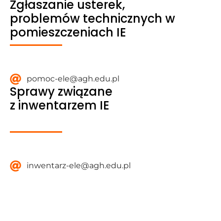
Zgłaszanie usterek,
problemów technicznych w
pomieszczeniach IE
Find Us Here
pomoc-ele@agh.edu.pl
Sprawy związane
z inwentarzem IE
Find Us Here
inwentarz-ele@agh.edu.pl