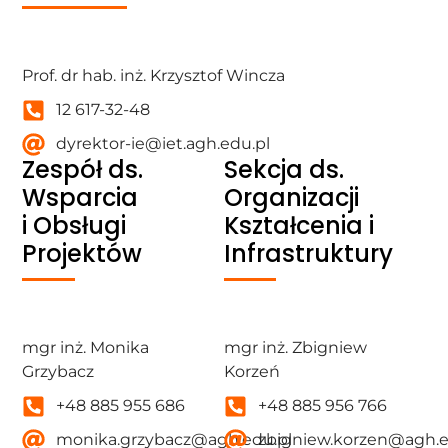
Find Us Here
Prof. dr hab. inż. Krzysztof Wincza
12 617-32-48
dyrektor-ie@iet.agh.edu.pl
Zespół ds.
Sekcja ds.
Wsparcia
Organizacji
i Obsługi
Kształcenia i
Projektów
Infrastruktury
Find Us Here
Find Us Here
mgr inż. Monika
mgr inż. Zbigniew
Grzybacz
Korzeń
+48 885 955 686
+48 885 956 766
monika.grzybacz@agh.edu.pl
zbigniew.korzen@agh.e