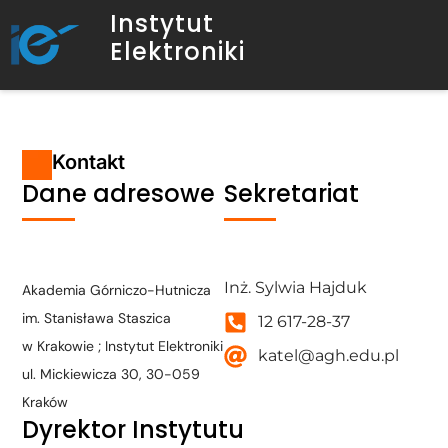
Instytut
Elektroniki
Kontakt
Dane adresowe
Sekretariat
Find Us Here
Find Us Here
Inż. Sylwia Hajduk
Akademia Górniczo-Hutnicza
im. Stanisława Staszica
12 617-28-37
w Krakowie ; Instytut Elektroniki
katel@agh.edu.pl
ul. Mickiewicza 30, 30-059
Kraków
Dyrektor Instytutu