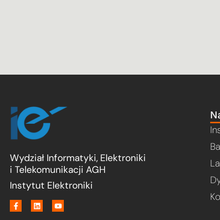
Na
In
Ba
Wydział Informatyki, Elektroniki
La
i Telekomunikacji AGH
Dy
Instytut Elektroniki
Ko