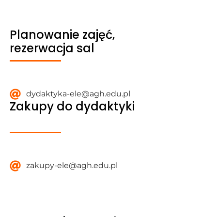
Planowanie zajęć,
rezerwacja sal
Find Us Here
dydaktyka-ele@agh.edu.pl
Zakupy do dydaktyki
Find Us Here
zakupy-ele@agh.edu.pl