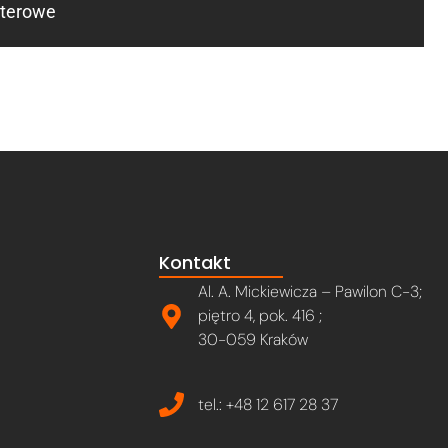
uterowe
Kontakt
Al. A. Mickiewicza – Pawilon C-3;
piętro 4, pok. 416 ;
30-059 Kraków
tel.: +48 12 617 28 37