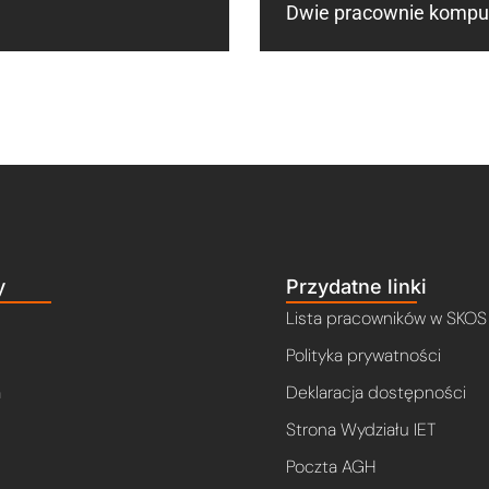
Dwie pracownie komp
y
Przydatne linki
Lista pracowników w SKOS
Polityka prywatności
a
Deklaracja dostępności
Strona Wydziału IET
Poczta AGH