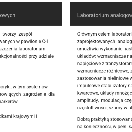
rowych
Laboratorium analogow
h tworzy zespół
Głównym celem laboratoriu
wanych w pawilonie C-1
zaprojektowanych analog
szczenia laboratorium
umożliwia wykonanie nast
nkcjonalności przy udziale
układów: wzmacniacze na
napięciowe z tranzystora
wzmacniacze różnicowe, 
zastosowania nieliniowe w
impulsowe stabilizatory n
oryki, w tym systemów
kwarcowe, układy mnożące
anowiących zagrożenie dla
amplitudy, modulacja częs
 markerów
częstotliwości, szumy w u
dkami krajowymi i
Dobrą praktyką stosowaną 
na konieczności, w pełni