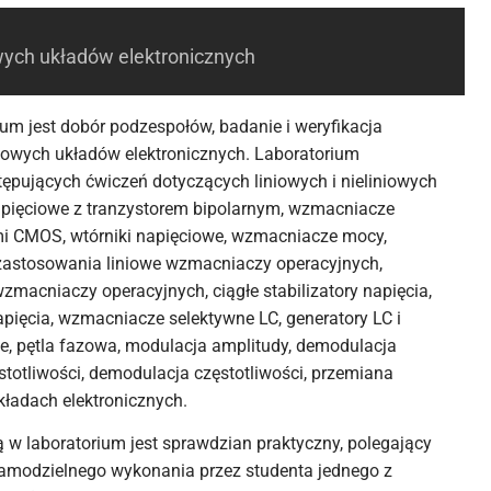
ych układów elektronicznych
m jest dobór podzespołów, badanie i weryfikacja
owych układów elektronicznych. Laboratorium
ępujących ćwiczeń dotyczących liniowych i nieliniowych
pięciowe z tranzystorem bipolarnym, wzmacniacze
mi CMOS, wtórniki napięciowe, wzmacniacze mocy,
zastosowania liniowe wzmacniaczy operacyjnych,
zmacniaczy operacyjnych, ciągłe stabilizatory napięcia,
apięcia, wzmacniacze selektywne LC, generatory LC i
, pętla fazowa, modulacja amplitudy, demodulacja
totliwości, demodulacja częstotliwości, przemiana
kładach elektronicznych.
w laboratorium jest sprawdzian praktyczny, polegający
 samodzielnego wykonania przez studenta jednego z