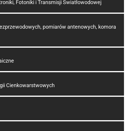
oniki, Fotoniki i Transmisji Światłowodowej
 bezprzewodowych, pomiarów antenowych, komora
aiczne
ogii Cienkowarstwowych